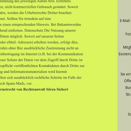
E-Mail:
Fot
Mitg
Exotenz
Sie er
Öffe
Bus
Str
S