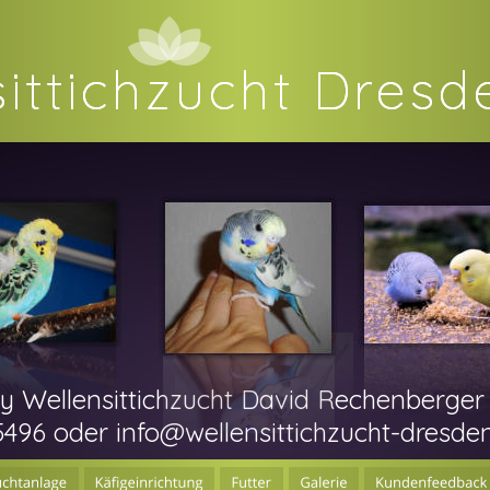
ittichzucht Dresd
ittichzucht Dresd
 Wellensittichzucht David Rechenberger
5496 oder info@wellensittichzucht-dresden