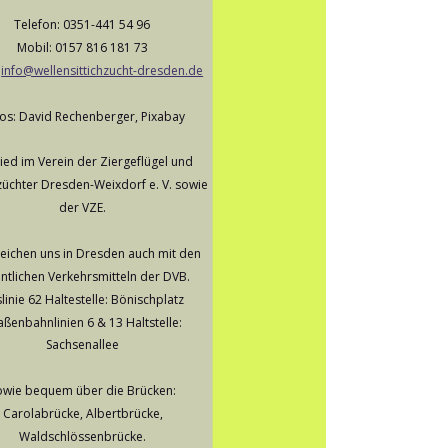
Telefon: 0351-441 54 96
Mobil: 0157 816 181 73
 
info@wellensittichzucht-dresden.de
os: David Rechenberger, Pixabay
lied im Verein der Ziergeflügel und 
üchter Dresden-Weixdorf e. V. sowie 
der VZE.
reichen uns in Dresden auch mit den 
ntlichen Verkehrsmitteln der DVB.
linie 62 Haltestelle: Bönischplatz
aßenbahnlinien 6 & 13 Haltstelle:
Sachsenallee 
owie bequem über die Brücken: 
Carolabrücke, Albertbrücke, 
Waldschlössenbrücke. 