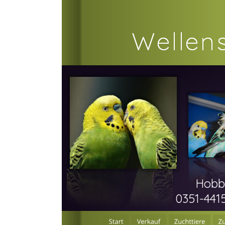
Wellens
Wellens
Hobby
0351-441