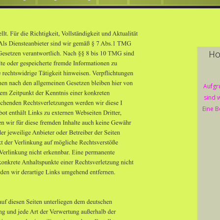
Ho
Aufgr
sind w
Eine B